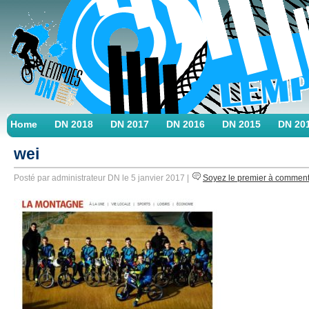
Home
DN 2018
DN 2017
DN 2016
DN 2015
DN 20
wei
Posté par administrateur DN le 5 janvier 2017 |
Soyez le premier à commen